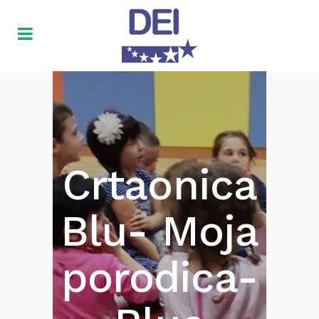
Crtaonica
Blu- Moja
porodica-