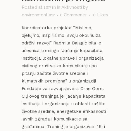
Posted at 10:31h
in
Aktivnosti
by
environmentlaw
0 Comments
0
Likes
Koordinatorka projekta “Mislimo,
djelujmo, inspirišimo svoju okolinu za
održivi razvoj” Radmila Bajagić bila je
učesnica treninga “Jačanje kapaciteta
institucija lokalne uprave i organizacija
civilnog društva za komunikaciju po
pitanju zaštite životne sredine i
klimatskih promjena” u organizaciji
Fondacije za razvoj sjevera Crne Gore.
Cilj ovog trenjnga je jačanje kapaciteta
institucija i organizacija u oblasti zaštite
životne sredine, energetske efikasnosti
javnih zgrada i komunikacije sa
građanima. Trening je organizovan 15. i